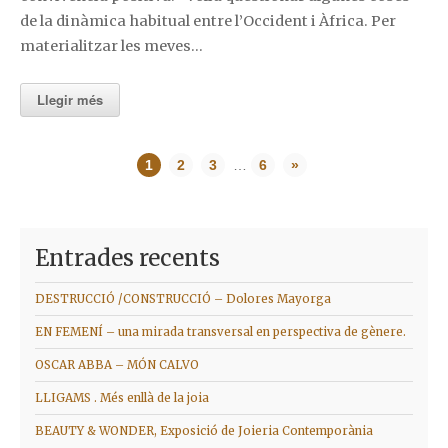
de la dinàmica habitual entre l’Occident i Àfrica. Per
materialitzar les meves…
Llegir més
1
2
3
…
6
»
Entrades recents
DESTRUCCIÓ /CONSTRUCCIÓ – Dolores Mayorga
EN FEMENÍ – una mirada transversal en perspectiva de gènere.
OSCAR ABBA – MÓN CALVO
LLIGAMS . Més enllà de la joia
BEAUTY & WONDER, Exposició de Joieria Contemporània