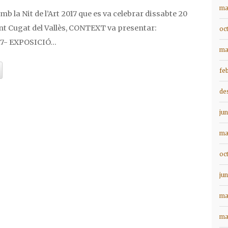
ma
b la Nit de l’Art 2017 que es va celebrar dissabte 20
nt Cugat del Vallès, CONTEXT va presentar:
oc
7- EXPOSICIÓ…
ma
fe
de
ju
ma
oc
ju
ma
ma