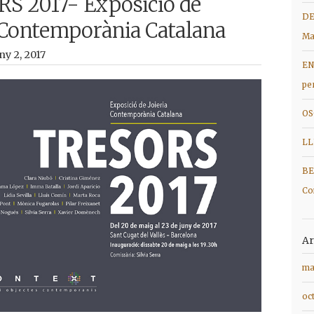
S 2017- Exposició de
DE
a Contemporània Catalana
Ma
ny 2, 2017
EN
pe
OS
LL
BE
Co
Ar
ma
oc