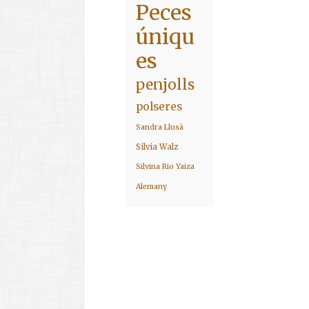
Peces
úniqu
es
penjolls
polseres
Sandra Llusà
Silvia Walz
Silvina Rio
Yaiza
Alemany