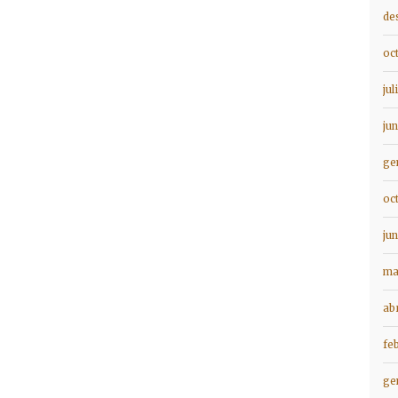
de
oc
jul
ju
ge
oc
ju
ma
ab
fe
ge