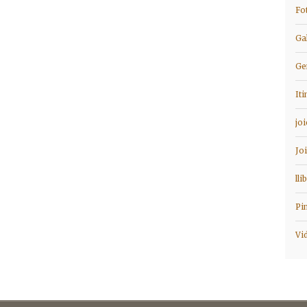
Fo
Ga
Ge
It
jo
Jo
lli
Pi
Vi