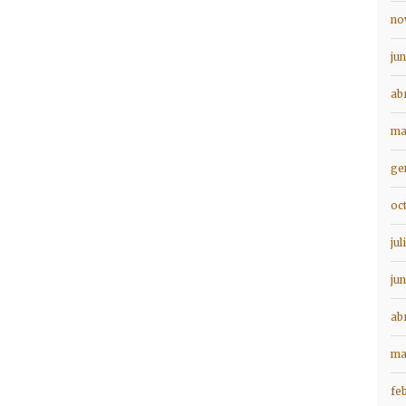
no
ju
ab
ma
ge
oc
jul
ju
ab
ma
fe