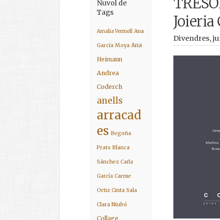
TRESOR
Nuvol de
Tags
Joieri
Amalia Vermell
Ana
Divendres, ju
Ana
García Moya
Heimann
Andrea
Coderch
anells
arracad
es
Begoña
Prats
Blanca
Sánchez
Carla
García
Carme
Ortiz
Cinta Sala
Clara Niubó
Collage