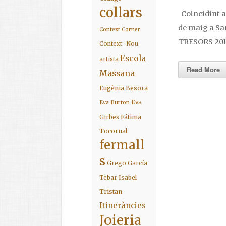
collars
Coincidint am
de maig a Sa
Context Corner
TRESORS 201
Context- Nou
Escola
artista
Read More
Massana
Eugènia Besora
Eva
Eva Burton
Fátima
Girbes
Tocornal
fermall
s
Grego García
Isabel
Tebar
Tristan
Itineràncies
Joieria