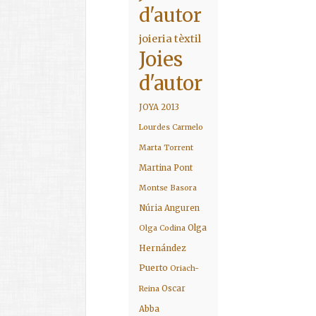
d'autor
joieria tèxtil
Joies
d'autor
JOYA 2013
Lourdes Carmelo
Marta Torrent
Martina Pont
Montse Basora
Núria Anguren
Olga
Olga Codina
Hernández
Puerto
Oriach-
Oscar
Reina
Abba