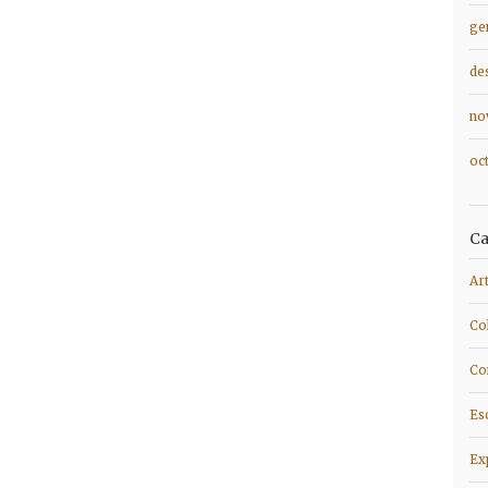
ge
de
no
oc
Ca
Ar
Co
Co
Es
Ex