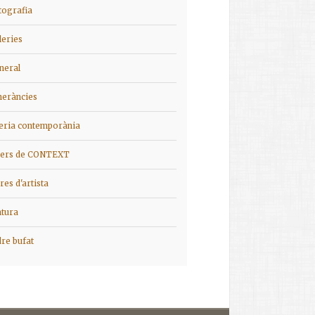
tografia
leries
neral
ineràncies
ieria contemporània
iers de CONTEXT
bres d'artista
ntura
dre bufat