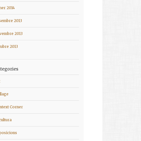
ner 2014
sembre 2013
vembre 2013
tubre 2013
tegories
t
llage
ntext Corner
cultura
posicions