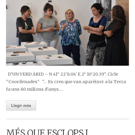
D’UN VERD ÀRID – N 41° 22’8.04’ E 2° 10’20.39”. Cicle
“Coordenades” “… Es creu que van aparèixer a la Terra
fa uns 80 milions d’anys….
Llegir més
MÉS QUE ESCLOPS I