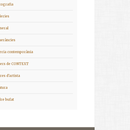
tografia
leries
neral
ineràncies
ieria contemporània
iers de CONTEXT
bres d'artista
ntura
dre bufat