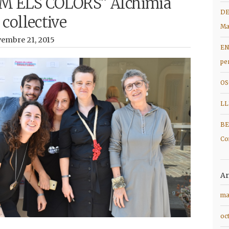
M ELS COLORS” Alchimia
DE
collective
Ma
vembre 21, 2015
EN
pe
OS
LL
BE
Co
Ar
ma
oc