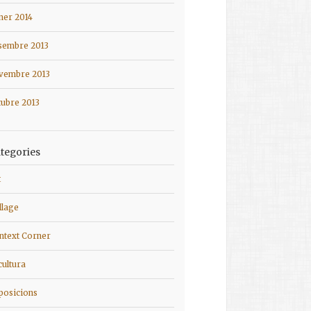
ner 2014
sembre 2013
vembre 2013
tubre 2013
tegories
t
llage
ntext Corner
cultura
posicions