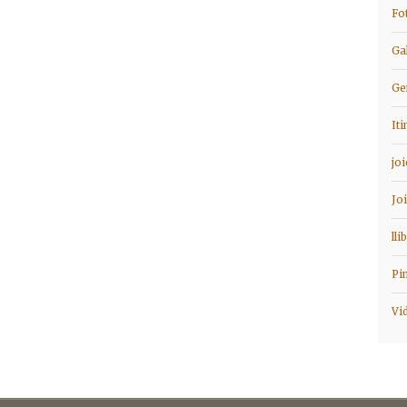
Fo
Ga
Ge
It
jo
Jo
lli
Pi
Vi