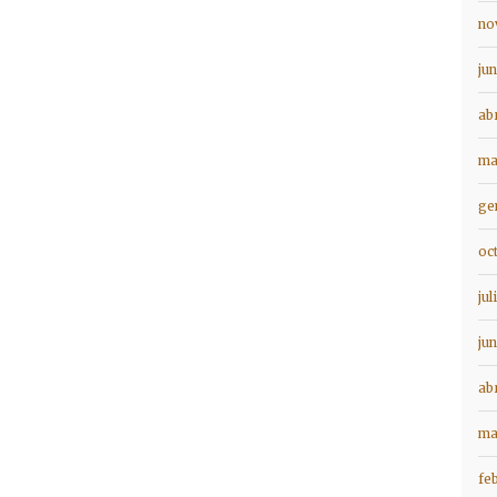
no
ju
ab
ma
ge
oc
jul
ju
ab
ma
fe