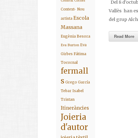
Context Corner
Del 8 d’octub
Context- Nou
Vallès han es
Escola
artista
del grup Alc
Massana
Read More
Eugènia Besora
Eva
Eva Burton
Fátima
Girbes
Tocornal
fermall
s
Grego García
Isabel
Tebar
Tristan
Itineràncies
Joieria
d'autor
joieria tèxtil