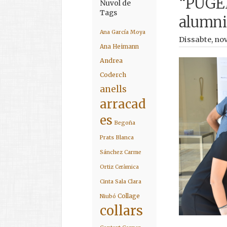
“PUGE
Nuvol de
Tags
alumni 
Ana García Moya
Dissabte, no
Ana Heimann
Andrea
Coderch
anells
arracad
es
Begoña
Prats
Blanca
Sánchez
Carme
Ortiz
Ceràmica
Cinta Sala
Clara
Collage
Niubó
collars