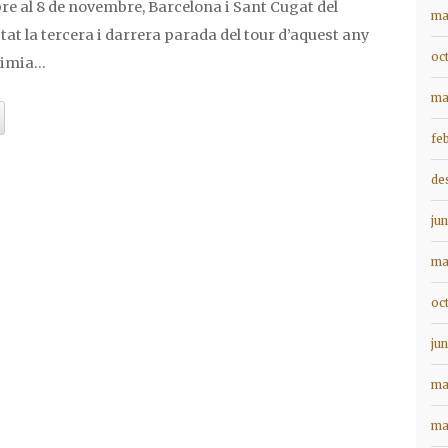
re al 8 de novembre, Barcelona i Sant Cugat del
ma
tat la tercera i darrera parada del tour d’aquest any
oc
himia…
ma
fe
de
ju
ma
oc
ju
ma
ma