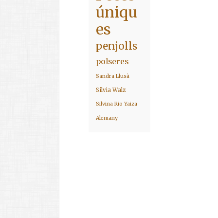
úniqu
es
penjolls
polseres
Sandra Llusà
Silvia Walz
Silvina Rio
Yaiza
Alemany