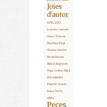
Joies
d'autor
JOYA 2013
Lourdes Carmelo
Marta Torrent
Martina Pont
Montse Basora
Nicole Deuster
Núria Anguren
Olga
Olga Codina
Hernández
Puerto
Oriach-
Oscar
Reina
Abba
Peces