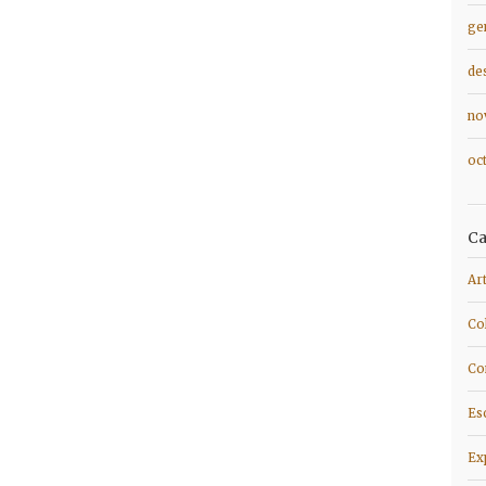
ge
de
no
oc
Ca
Ar
Co
Co
Es
Ex