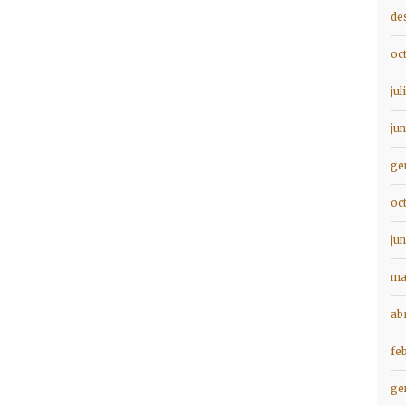
de
oc
jul
ju
ge
oc
ju
ma
ab
fe
ge