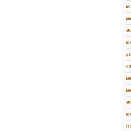
no
ju
ab
ma
ge
oc
jul
ju
ab
ma
fe