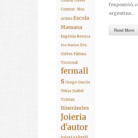
Context Corner
l’exposició, 
Context- Nou
argentins…
Escola
artista
Massana
Read More
Eugènia Besora
Eva
Eva Burton
Fátima
Girbes
Tocornal
fermall
s
Grego García
Isabel
Tebar
Tristan
Itineràncies
Joieria
d'autor
joieria tèxtil