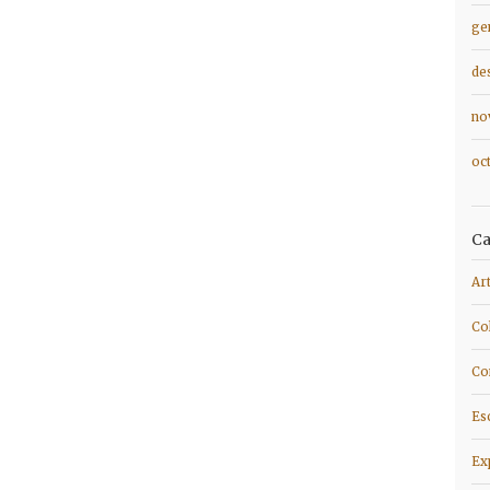
ge
de
no
oc
Ca
Ar
Co
Co
Es
Ex