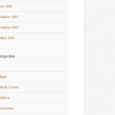
ner 2014
sembre 2013
vembre 2013
tubre 2013
tegories
t
llage
ntext Corner
cultura
posicions