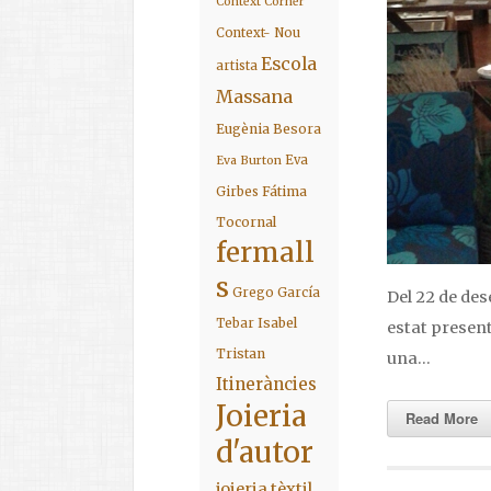
Context Corner
Context- Nou
Escola
artista
Massana
Eugènia Besora
Eva
Eva Burton
Fátima
Girbes
Tocornal
fermall
s
Grego García
Del 22 de de
Isabel
Tebar
estat present
Tristan
una…
Itineràncies
Joieria
Read More
d'autor
joieria tèxtil