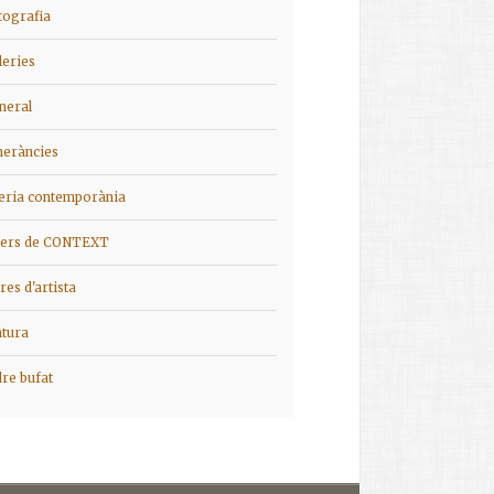
tografia
leries
neral
ineràncies
ieria contemporània
iers de CONTEXT
bres d'artista
ntura
dre bufat