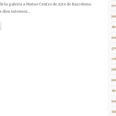
 de la galeria a Mutuo Centro de Arte de Barcelona.
no
s dies intensos…
ju
ab
ma
ge
oc
jul
ju
ab
ma
fe