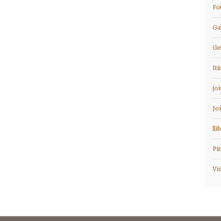
Fo
Ga
Ge
It
jo
Jo
lli
Pi
Vi