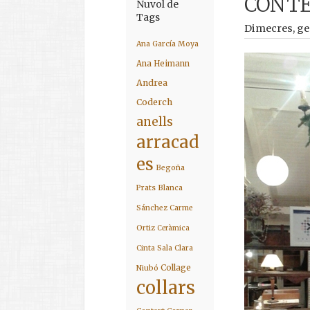
CONTEX
Nuvol de
Tags
Dimecres, ge
Ana García Moya
Ana Heimann
Andrea
Coderch
anells
arracad
es
Begoña
Prats
Blanca
Sánchez
Carme
Ortiz
Ceràmica
Cinta Sala
Clara
Collage
Niubó
collars