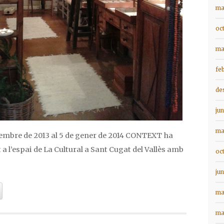
ma
oc
ma
fe
de
ju
ma
sembre de 2013 al 5 de gener de 2014 CONTEXT ha
 a l’espai de La Cultural a Sant Cugat del Vallès amb
oc
ju
ma
ma