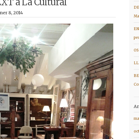
T a La Cultural
DE
ner 8, 2014
Ma
EN
pe
OS
LL
BE
Co
Ar
ma
oc