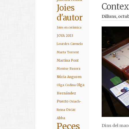
Contex
Joies
d'autor
Dilluns, octu
Joies en ceràmica
JOYA 2013
Lourdes Carmelo
Marta Torrent
Martina Pont
Montse Basora
Núria Anguren
Olga
Olga Codina
Hernández
Puerto
Oriach-
Oscar
Reina
Abba
Peces
Dins del marc