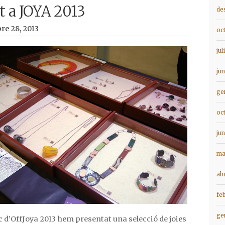
t a JOYA 2013
de
bre 28, 2013
oc
jul
ju
ge
oc
ju
ma
ab
fe
ge
 d’OffJoya 2013 hem presentat una selecció de joies