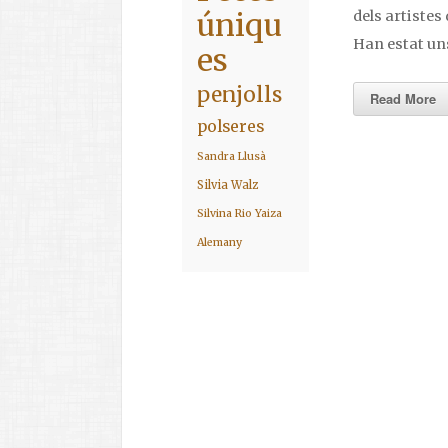
úniqu
dels artistes
Han estat un
es
penjolls
Read More
polseres
Sandra Llusà
Silvia Walz
Silvina Rio
Yaiza
Alemany