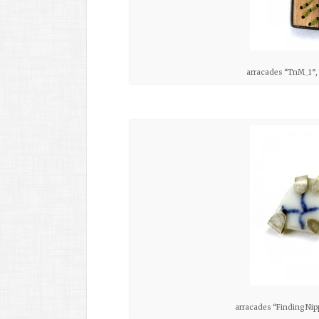
arracades “TnM_1”, 20
arracades “Finding Nippo