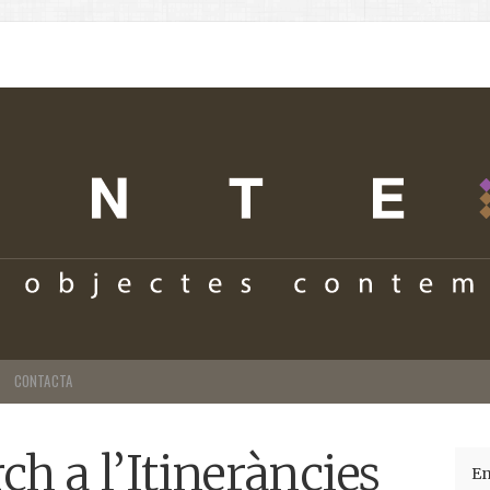
CONTACTA
h a l’Itineràncies
En