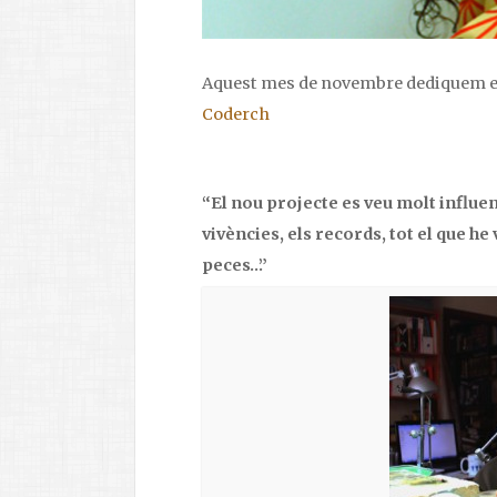
Aquest mes de novembre dediquem e
Coderch
“
El nou projecte es veu molt influen
vivències, els records, tot el que he 
peces…”