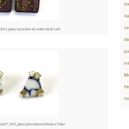
Fo
Ga
Ge
13, plata, fusta bois de violet i fil de cotó
It
jo
Jo
lli
Pi
Vi
ri I”, 2013, plata i porcellana trobada a Tokio