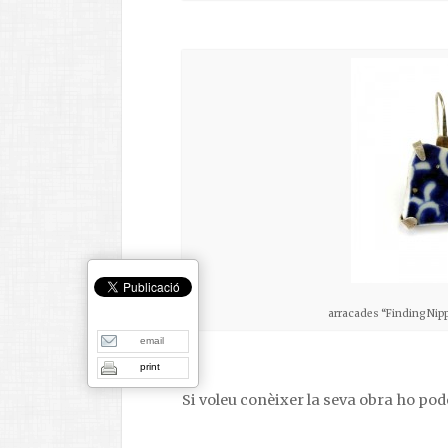
arracades “Finding Nippo
email
print
Si voleu conèixer la seva obra ho po