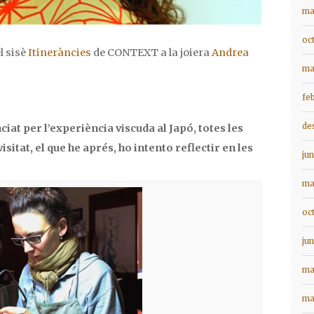
ma
oc
l sisè
Itineràncies
de CONTEXT a la joiera
Andrea
ma
fe
de
ciat per l’experiència viscuda al Japó, totes les
visitat, el que he aprés, ho intento reflectir en les
ju
ma
oc
ju
ma
ma