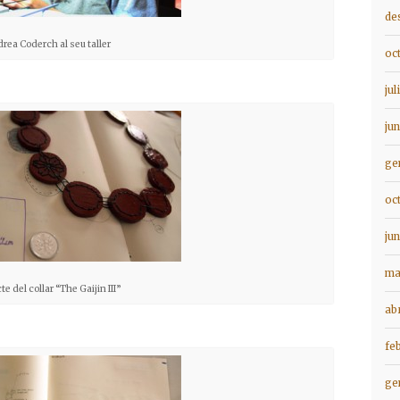
de
rea Coderch al seu taller
oc
jul
ju
ge
oc
ju
ma
te del collar “The Gaijin III”
ab
fe
ge