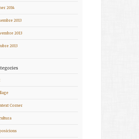
ner 2014
sembre 2013
vembre 2013
tubre 2013
tegories
t
llage
ntext Corner
cultura
posicions