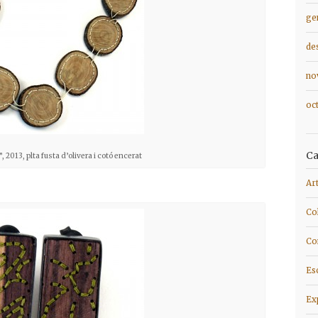
ge
de
no
oc
Ca
”, 2013, plta fusta d’olivera i cotó encerat
Ar
Co
Co
Es
Ex