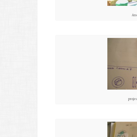
And
projec