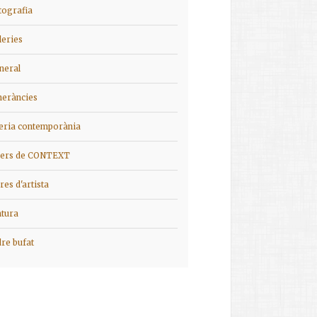
tografia
leries
neral
ineràncies
ieria contemporània
iers de CONTEXT
bres d'artista
ntura
dre bufat