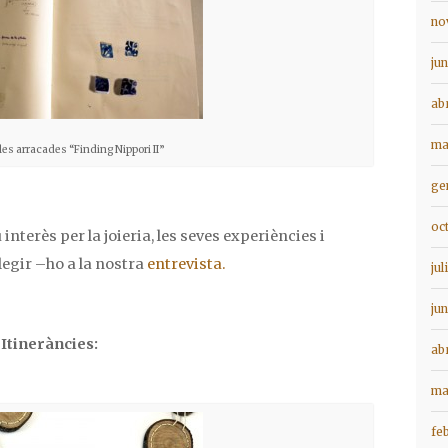
no
ju
ab
ma
les arracades “Finding Nippori II”
ge
oc
 interès per la joieria, les seves experiències i
llegir –ho a la nostra
entrevista.
jul
ju
Itineràncies:
ab
ma
fe