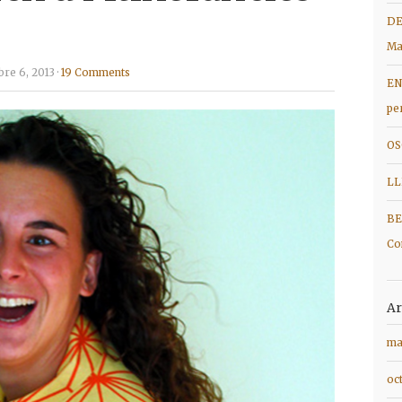
DE
Ma
e 6, 2013 ·
19 Comments
EN
pe
OS
LL
BE
Co
Ar
ma
oc