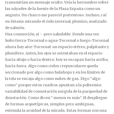
transmitían un mensaje oculto. Veía la herrumbre sobre
las náyades de la fuente de la Plaza España como un
augurio. Un charco me pareció portentoso. Incluso, caí
en éxtasis mirando el cielo invernal, plomizo, matizado
de salmón.
Una conmoción, si – pero saludable. Donde una vez
hubo tierra-Tocornal o agua-Tocornal o fuego-Tocornal
ahora hay aire-Tocornal: un espacio etéreo, palpitante y
plumífero. Antes, los ojos se orientaban en el espacio
hacia abajo o hacia dentro; hoy se escapan hacia arriba,
hacia fuera. Algo como cielos crepusculares queda
seccionado por algo como hulahops y en los límites de
la tela se encaja algo como nubes de gas. Digo “algo
como” porque estos cuadros apuntan a la polisemia:
variabilidad de connotación surgida de la parquedad de
denotación. Como dicen:” menos es más”. El despliegue
de formas arquetípicas, simples pero ambiguas,
estimula la acuidad de la mirada. Estas formas son una