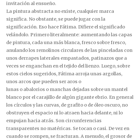
invitación al ensueño.
La pintura abstracta no existe, cualquier marca
significa. No obstante, se puede jugar con la
significación. Eso hace Fátima. Difiere el significado
velándolo. Primero literalmente: aumentando las capas
de pintura, cada una más blanca, fresco sobre fresco,
anulando los remolinos circulares de las pinceladas con
unos derrapes laterales empastados, patinazos que a
veces se enganchan en el tejido del lienzo. Luego, sobre
estos cielos sugeridos, Fátima arroja unas argollas,
unos arcos que pueden ser aros o
lunas o abalorios o manchas dejadas sobre un mantel
blanco por el carajillo de algún gigante ebrio. En general
los círculos y las curvas, de grafito o de óleo oscuro, no
obstruyen el espacio ni lo atraen hacia delante, ni lo
empujan hacia atrás. Son circunferencias
transparentes no matéricas. Se tocan o casi. De vez en
cuando se rompen, se fracturan. A menudo, el grosor de