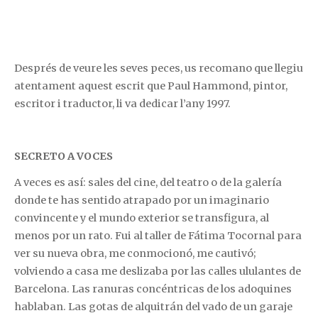
Després de veure les seves peces, us recomano que llegiu
atentament aquest escrit que Paul Hammond, pintor,
escritor i traductor, li va dedicar l’any 1997.
SECRETO A VOCES
A veces es así: sales del cine, del teatro o de la galería
donde te has sentido atrapado por un imaginario
convincente y el mundo exterior se transfigura, al
menos por un rato. Fui al taller de Fátima Tocornal para
ver su nueva obra, me conmocionó, me cautivó;
volviendo a casa me deslizaba por las calles ululantes de
Barcelona. Las ranuras concéntricas de los adoquines
hablaban. Las gotas de alquitrán del vado de un garaje