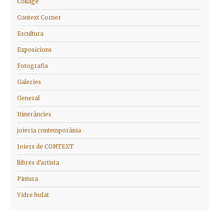
Collage
Context Corner
Escultura
Exposicions
Fotografia
Galeries
General
Itineràncies
joieria contemporània
Joiers de CONTEXT
llibres d'artista
Pintura
Vidre bufat