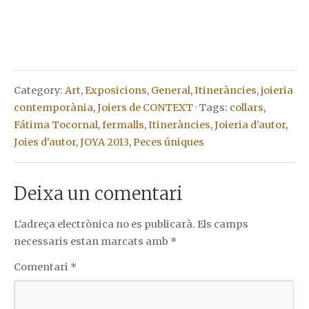
Category:
Art
,
Exposicions
,
General
,
Itineràncies
,
joieria
contemporània
,
Joiers de CONTEXT
· Tags:
collars
,
Fátima Tocornal
,
fermalls
,
Itineràncies
,
Joieria d'autor
,
Joies d'autor
,
JOYA 2013
,
Peces úniques
Deixa un comentari
L'adreça electrònica no es publicarà.
Els camps
necessaris estan marcats amb
*
Comentari
*