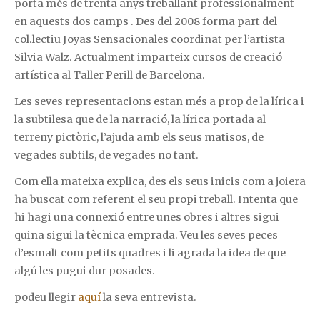
porta més de trenta anys treballant professionalment
en aquests dos camps . Des del 2008 forma part del
col.lectiu Joyas Sensacionales coordinat per l’artista
Silvia Walz. Actualment imparteix cursos de creació
artística al Taller Perill de Barcelona.
Les seves representacions estan més a prop de la lírica i
la subtilesa que de la narració, la lírica portada al
terreny pictòric, l’ajuda amb els seus matisos, de
vegades subtils, de vegades no tant.
Com ella mateixa explica, des els seus inicis com a joiera
ha buscat com referent el seu propi treball. Intenta que
hi hagi una connexió entre unes obres i altres sigui
quina sigui la tècnica emprada. Veu les seves peces
d’esmalt com petits quadres i li agrada la idea de que
algú les pugui dur posades.
podeu llegir
aquí
la seva entrevista.