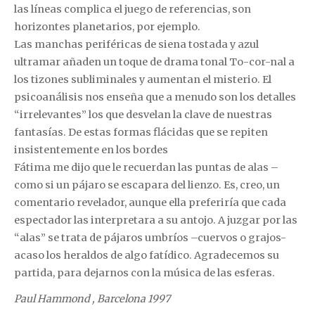
las líneas complica el juego de referencias, son
horizontes planetarios, por ejemplo.
Las manchas periféricas de siena tostada y azul
ultramar añaden un toque de drama tonal To-cor-nal a
los tizones subliminales y aumentan el misterio. El
psicoanálisis nos enseña que a menudo son los detalles
“irrelevantes” los que desvelan la clave de nuestras
fantasías. De estas formas flácidas que se repiten
insistentemente en los bordes
Fátima me dijo que le recuerdan las puntas de alas –
como si un pájaro se escapara del lienzo. Es, creo, un
comentario revelador, aunque ella preferiría que cada
espectador las interpretara a su antojo. A juzgar por las
“alas” se trata de pájaros umbríos –cuervos o grajos-
acaso los heraldos de algo fatídico. Agradecemos su
partida, para dejarnos con la música de las esferas.
Paul Hammond , Barcelona 1997