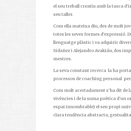
el seu treball creatiu amb la tasca d’
seu taller.
Com ella mateixa diu, des de molt jove
totes les seves formes d’expressió. 
llenguatge plàstic i va adquirir dive
Sidañez i Alejandro Avakián, dos imp
mestres.
La seva constant recerca la ha portat
processos de coaching personal per 
Com molt acertadament s’ha dit de la
vivències i de la suma poètica d’un or
espai innombrable) el seu propi unive
clara tendència abstracta, gestualitat