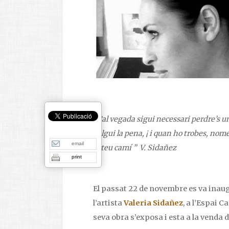
“Tal vegada sigui necessari perdre’s 
valgui la pena, ¡ i quan ho trobes, nom
email
el teu camí ” V. Sidañez
print
El passat 22 de novembre es va inaug
l’artista
Valeria Sidañez
, a l’Espai C
seva obra s’exposa i esta a la venda