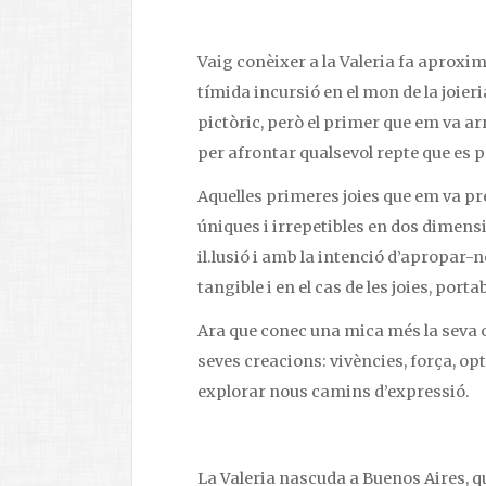
Vaig conèixer a la Valeria fa aprox
tímida incursió en el mon de la joier
pictòric, però el primer que em va arri
per afrontar qualsevol repte que es 
Aquelles primeres joies que em va pr
úniques i irrepetibles en dos dimens
il.lusió i amb la intenció d’apropar-n
tangible i en el cas de les joies, portab
Ara que conec una mica més la seva 
seves creacions: vivències, força, op
explorar nous camins d’expressió.
La Valeria nascuda a Buenos Aires, 