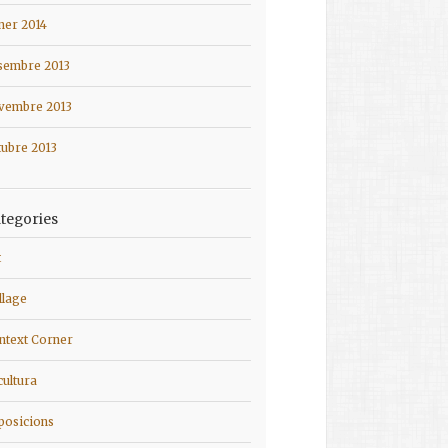
ner 2014
sembre 2013
vembre 2013
tubre 2013
tegories
t
llage
ntext Corner
cultura
posicions