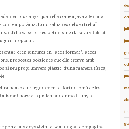
de
imadament dos anys, quan ella començava a fer una
oc
ia contemporània. Jo no sabia res del seu treball
jul
bar d’ella va ser el seu optimisme i la seva vitalitat
pogués proposar.
ju
esentar eren pintures en ”petit format”, peces
ge
ions, propostes poètiques que ella creava amb
oc
os al seu propi univers plàstic, d’una manera física,
le.
ju
obra penso que segurament el factor comú de les
ma
timisme i poesia la poden portar molt lluny a
ab
fe
ge
que porta uns anys vivint a Sant Cugat, compagina