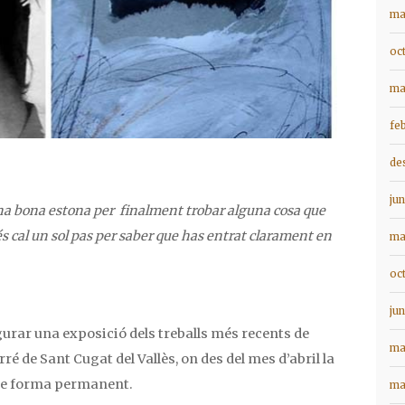
ma
oc
ma
fe
de
ju
una bona estona per finalment trobar alguna cosa que
és cal un sol pas per saber que has entrat clarament en
ma
oc
ju
urar una exposició dels treballs més recents de
ma
arré de Sant Cugat del Vallès, on des del mes d’abril la
 de forma permanent.
ma