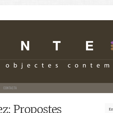
CONTACTA
ez: Propostes
En