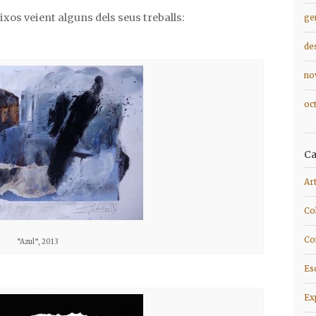
os veient alguns dels seus treballs:
ge
de
no
oc
Ca
Ar
Co
Co
“Azul”, 2013
Es
Ex