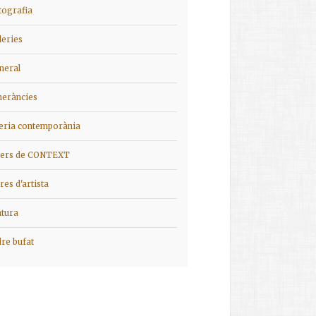
tografia
leries
neral
ineràncies
ieria contemporània
iers de CONTEXT
bres d'artista
ntura
dre bufat