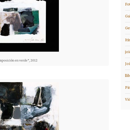
Fo
Ga
Ge
It
jo
posición en verde”, 2012
Jo
lli
Pi
Vi