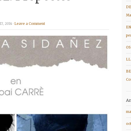
DE
Ma
7, 2014 ·
Leave a Comment
EN
pe
OS
LL
BE
Co
Ar
ma
oc