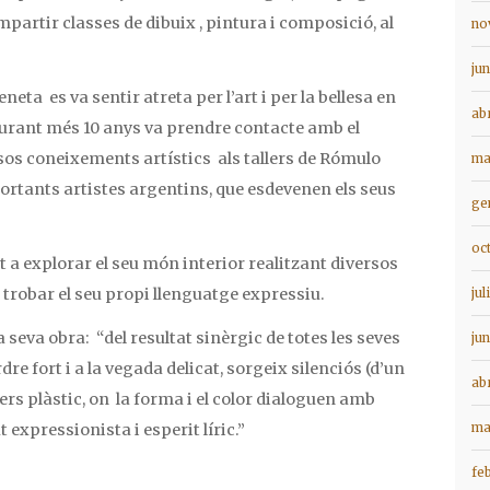
impartir classes de dibuix , pintura i composició, al
no
ju
neta es va sentir atreta per l’art i per la bellesa en
ab
Durant més 10 anys va prendre contacte amb el
rsos coneixements artístics als tallers de Rómulo
ma
ortants artistes argentins, que esdevenen els seus
ge
oc
 a explorar el seu món interior realitzant diversos
trobar el seu propi llenguatge expressiu.
jul
 seva obra: “
del resultat sinèrgic de totes les seves
ju
dre fort i a la vegada delicat, sorgeix silenciós (d’un
ab
rs plàstic, on la forma i el color dialoguen amb
ma
 expressionista i esperit líric.”
fe